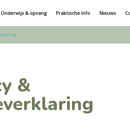
Onderwijs & opvang
Praktische info
Nieuws
C
rklaring
cy &
everklaring