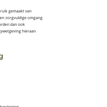
bruik gemaakt van
 een zorgvuldige omgang
orden dan ook
acywetgeving hieraan
g
tverlening;