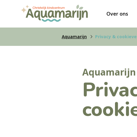
Over ons
Aquamarijn
Privacy & cookieve
Aquamarijn
Priva
cooki