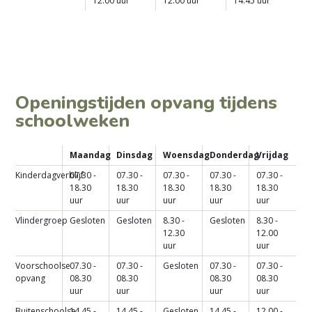
12.00 uur
12.00 uur
14.45 uur
Openingstijden opvang tijdens
schoolweken
Maandag
Dinsdag
Woensdag
Donderdag
Vrijdag
Kinderdagverblijf
07.30 -
07.30 -
07.30 -
07.30 -
07.30 -
18.30
18.30
18.30
18.30
18.30
uur
uur
uur
uur
uur
Vlindergroep
Gesloten
Gesloten
8.30 -
Gesloten
8.30 -
12.30
12.00
uur
uur
Voorschoolse
07.30 -
07.30 -
Gesloten
07.30 -
07.30 -
opvang
08.30
08.30
08.30
08.30
uur
uur
uur
uur
Buitenschoolse
14.45 -
14.45 -
Gesloten
14.45 -
12.00 -