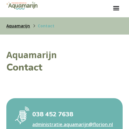
Aquamarijn
Contact
Aquamarijn
Contact
038 452 7638
administratie.aquamarijn@florion.nl