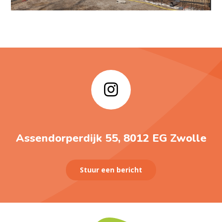
Assendorperdijk 55, 8012 EG Zwolle
Stuur een bericht